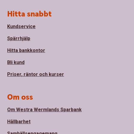
Sidfot
Hitta snabbt
Kundservice
Spärrhjälp
Hitta bankkontor
Bli kund
Priser, räntor och kurser
Om oss
Om Westra Wermlands Sparbank
Hållbarhet
Samhällsengagemang