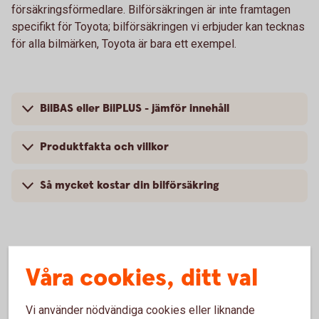
försäkringsförmedlare. Bilförsäkringen är inte framtagen
specifikt för Toyota; bilförsäkringen vi erbjuder kan tecknas
för alla bilmärken, Toyota är bara ett exempel.
BilBAS eller BilPLUS - jämför innehåll
Produktfakta och villkor
Så mycket kostar din bilförsäkring
Vanliga frågor om att försäkra
Våra cookies, ditt val
Toyota
Vi använder nödvändiga cookies eller liknande