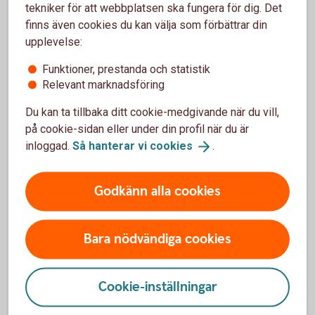
tekniker för att webbplatsen ska fungera för dig. Det
Trafik, hel och halv – vad är det för skillnad på
finns även cookies du kan välja som förbättrar din
försäkringarna?
upplevelse:
När slutar den tidigare ägarens försäkring att
Funktioner, prestanda och statistik
gälla?
Relevant marknadsföring
Du kan ta tillbaka ditt cookie-medgivande när du vill,
Om man övningskör och olyckan är framme,
på cookie-sidan eller under din profil när du är
täcker bilförsäkringen då?
inloggad.
Så hanterar vi
cookies
.
Gäller bilförsäkringen utanför Sverige?
Godkänn alla cookies
Täcker försäkringen viltolyckor?
Bara nödvändiga cookies
Vilka bilar har en vagnskadegaranti?
Cookie-inställningar