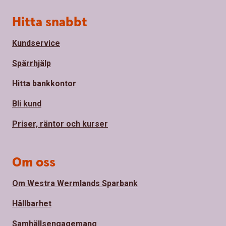
Sidfot
Hitta snabbt
Kundservice
Spärrhjälp
Hitta bankkontor
Bli kund
Priser, räntor och kurser
Om oss
Om Westra Wermlands Sparbank
Hållbarhet
Samhällsengagemang