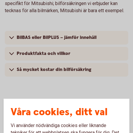
specifikt för Mitsubishi; bilförsäkringen vi erbjuder kan
tecknas för alla bilmärken, Mitsubishi är bara ett exempel.
BilBAS eller BilPLUS – jämför innehåll
Produktfakta och villkor
Så mycket kostar din bilförsäkring
Vanliga frågor om att försäkra
Våra cookies, ditt val
Mitsubishi
Vi använder nödvändiga cookies eller liknande
Trafik, hel och halv – vad är det för skillnad på
tekniker för att webbplatsen ska fungera för dig. Det