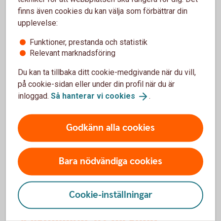
försäkringarna?
finns även cookies du kan välja som förbättrar din
upplevelse:
När slutar den tidigare ägarens försäkring att
Funktioner, prestanda och statistik
gälla?
Relevant marknadsföring
Om man övningskör och olyckan är framme,
Du kan ta tillbaka ditt cookie-medgivande när du vill,
täcker bilförsäkringen då?
på cookie-sidan eller under din profil när du är
inloggad.
Så hanterar vi
cookies
.
Gäller bilförsäkringen utanför Sverige?
Godkänn alla cookies
Täcker försäkringen viltolyckor?
Bara nödvändiga cookies
Vilka bilar har en vagnskadegaranti?
Cookie-inställningar