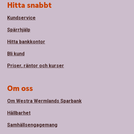
Sidfot
Hitta snabbt
Kundservice
Spärrhjälp
Hitta bankkontor
Bli kund
Priser, räntor och kurser
Om oss
Om Westra Wermlands Sparbank
Hållbarhet
Samhällsengagemang