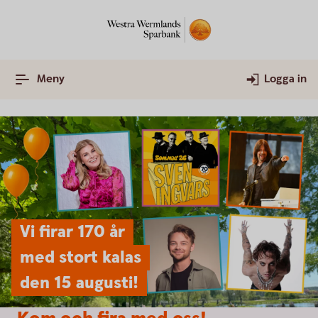
Meny
Logga in
Vi firar 170 år
med stort kalas
den 15 augusti!