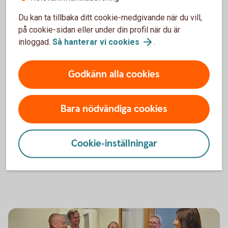
kommer du till bildmallarna. Tagga oss med
@wwsparbank
och
#wwsparbank
.
Du kan ta tillbaka ditt cookie-medgivande när du vill,
på cookie-sidan eller under din profil när du är
Tack för ett fint samarbete!
inloggad.
Så hanterar vi
cookies
.
Skapa en bild till sociala
medier
Godkänn alla cookies
Bara nödvändiga cookies
Cookie-inställningar