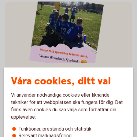
Har din förening fått
Våra cookies, ditt val
sponsring?
Vi använder nödvändiga cookies eller liknande
Dela gärna med er vad Westra Wermlands
tekniker för att webbplatsen ska fungera för dig. Det
Sparbanks sponsring har för betydelse för er
finns även cookies du kan välja som förbättrar din
förening på sociala medier. Vi har tagit fram enkla
upplevelse:
bildmallar, som kallas Brandcam, för att det ska vara
Funktioner, prestanda och statistik
enkelt för er i föreningen. Via länken nedan så
Relevant marknadsföring