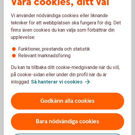
Våra cookies, ditt val
ickevalsbolag enligt avtal. För mer information se
valcentralen.se
Vi använder nödvändiga cookies eller liknande
tekniker för att webbplatsen ska fungera för dig. Det
finns även cookies du kan välja som förbättrar din
upplevelse:
Gör ditt pensionsval
Funktioner, prestanda och statistik
Relevant marknadsföring
Läs mer om tjänstepension i försäkringsbranschen
och gör ditt val.
Du kan ta tillbaka ditt cookie-medgivande när du vill,
på cookie-sidan eller under din profil när du är
Valcentralen
inloggad.
Så hanterar vi
cookies
.
Godkänn alla cookies
Vilket avtalsområde tillhör du?
Bara nödvändiga cookies