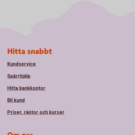
Sidfot
Hitta snabbt
Kundservice
Spärrhjälp
Hitta bankkontor
Bli kund
Priser, räntor och kurser