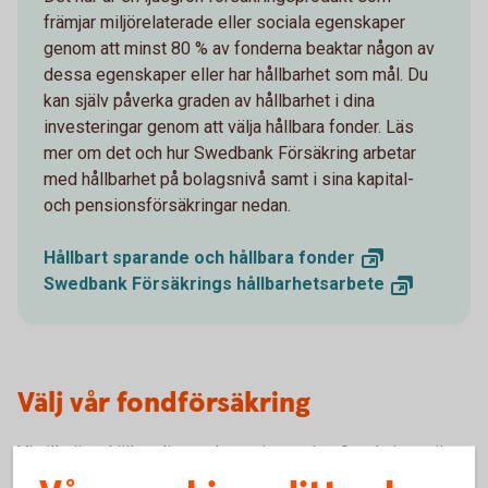
främjar miljörelaterade eller sociala egenskaper
genom att minst 80 % av fonderna beaktar någon av
dessa egenskaper eller har hållbarhet som mål. Du
kan själv påverka graden av hållbarhet i dina
investeringar genom att välja hållbara fonder. Läs
mer om det och hur Swedbank Försäkring arbetar
med hållbarhet på bolagsnivå samt i sina kapital-
och pensionsförsäkringar nedan.
Hållbart sparande och hållbara
fonder
Swedbank Försäkrings
hållbarhetsarbete
Välj vår fondförsäkring
Vi vill gärna hjälpa dig med pensionsvalet. Om du inte gör
ett val för din tjänstepension placeras pengarna i ett