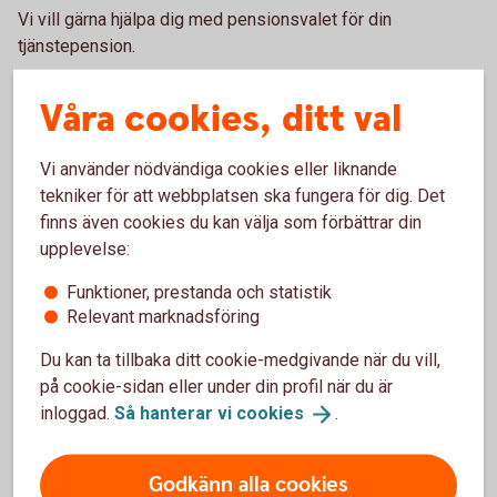
Vi vill gärna hjälpa dig med pensionsvalet för din
tjänstepension.
Våra cookies, ditt val
Vi använder nödvändiga cookies eller liknande
Vilket avtalsområde tillhör du?
tekniker för att webbplatsen ska fungera för dig. Det
finns även cookies du kan välja som förbättrar din
Så placeras din tjänstepension
upplevelse:
Funktioner, prestanda och statistik
Privatanställd arbetare SAF-LO
Relevant marknadsföring
Du kan ta tillbaka ditt cookie-medgivande när du vill,
Privatanställd tjänsteman ITP
på cookie-sidan eller under din profil när du är
inloggad.
Så hanterar vi
cookies
.
Privatanställd tjänsteman ITPK
Godkänn alla cookies
Bankanställd BTP