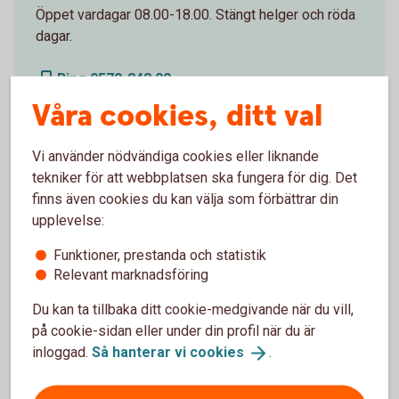
Öppet vardagar 08.00-18.00. Stängt helger och röda
dagar.
Ring 0570-848 00
Våra cookies, ditt val
Vi använder nödvändiga cookies eller liknande
tekniker för att webbplatsen ska fungera för dig. Det
Besök oss
finns även cookies du kan välja som förbättrar din
upplevelse:
Välkommen till ett av våra kontor så hjälper vi dig.
Funktioner, prestanda och statistik
Hitta ditt
bankkontor
Relevant marknadsföring
Du kan ta tillbaka ditt cookie-medgivande när du vill,
på cookie-sidan eller under din profil när du är
inloggad.
Så hanterar vi
cookies
.
För att se detta innehåll behöver du först