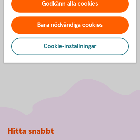
godkänna cookies för Funktioner, prestanda
Godkänn alla cookies
och statistik.
Inställningar för cookies
Bara nödvändiga cookies
Cookie-inställningar
Sidfot
Hitta snabbt