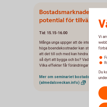
Bostadsmarknaden – bro
potential för tillväxt?
V
Tid: 15.15-16.00
Vi an
webbp
Många unga uppger att de inte har råd att 
förbä
höga boendekostnader kan stå i vägen fö
att det till och med kan hindra dem från at
F
så dyrt att bygga och bo? Vad behöver f
R
Vilka effekter får förändringar i amorter
Du ka
Mer om seminariet bostadsmarknad
under
(almedalsveckan.info)