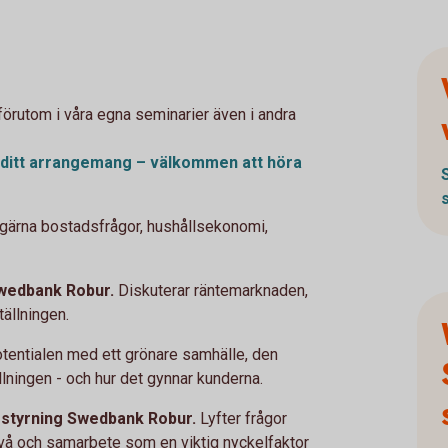
 förutom i våra egna seminarier även i andra
 i ditt arrangemang – välkommen att höra
gärna bostadsfrågor, hushållsekonomi,
Swedbank Robur.
Diskuterar räntemarknaden,
ällningen.
otentialen med ett grönare samhälle, den
llningen - och hur det gynnar kunderna.
arstyrning Swedbank Robur.
Lyfter frågor
ivå och samarbete som en viktig nyckelfaktor