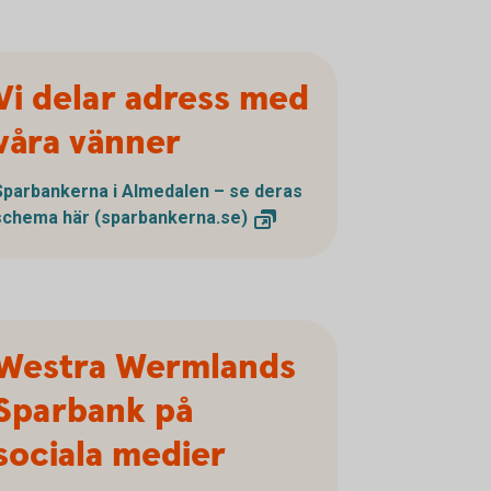
Vi delar adress med
våra vänner
Sparbankerna i Almedalen – se deras
schema här
(sparbankerna.se)
Westra Wermlands
Sparbank på
sociala medier