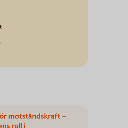
t
.
för motståndskraft –
s roll i