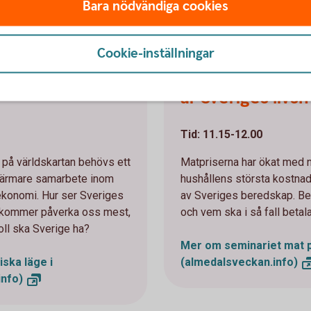
Bara nödvändiga cookies
ag 25 juni:
Cookie-inställningar
e i
Mat, pengar och
är Sveriges liv
Tid: 11.15-12.00
a på världskartan behövs ett
Matpriserna har ökat med n
 närmare samarbete inom
hushållens största kostnade
 ekonomi. Hur ser Sveriges
av Sveriges beredskap. Be
r kommer påverka oss mest,
och vem ska i så fall betal
oll ska Sverige ha?
Mer om seminariet mat 
ska läge i
(almedalsveckan.info)
info)