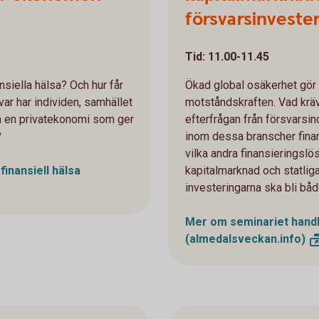
försvarsinveste
Tid: 11.00-11.45
siella hälsa? Och hur får
Ökad global osäkerhet gör 
ar har individen, samhället
motståndskraften. Vad kräv
ga en privatekonomi som ger
efterfrågan från försvarsi
?
inom dessa branscher finans
vilka andra finansieringslös
inansiell hälsa
kapitalmarknad och statlig
investeringarna ska bli båd
Mer om seminariet handl
(almedalsveckan.info)