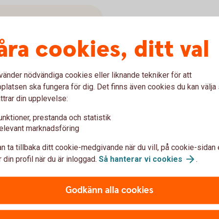
ms eller
åra cookies, ditt val
vänder nödvändiga cookies eller liknande tekniker för att
latsen ska fungera för dig. Det finns även cookies du kan välj
flytta hemifrån och tror att
ttrar din upplevelse:
r arbete och studier – och
t bilda familj. Varför är det
unktioner, prestanda och statistik
örändras i regelverken?
elevant marknadsföring
ingskrav och lånetak?
n ta tillbaka ditt cookie-medgivande när du vill, på cookie-sidan 
en
 din profil när du är inloggad.
Så hanterar vi
cookies
.
Godkänn alla cookies