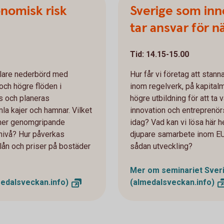
nomisk risk
Sverige som in
tar ansvar för n
Tid: 14.15-15.00
ullare nederbörd med
Hur får vi företag att stan
och högre flöden i
inom regelverk, på kapital
s och planeras
högre utbildning för att ta 
a kajer och hamnar. Vilket
innovation och entreprenö
 mer genomgripande
idag? Vad kan vi lösa här 
nivå? Hur påverkas
djupare samarbete inom EU 
olån och priser på bostäder
sådan utveckling?
Mer om seminariet Sver
medalsveckan.info)
(almedalsveckan.info)