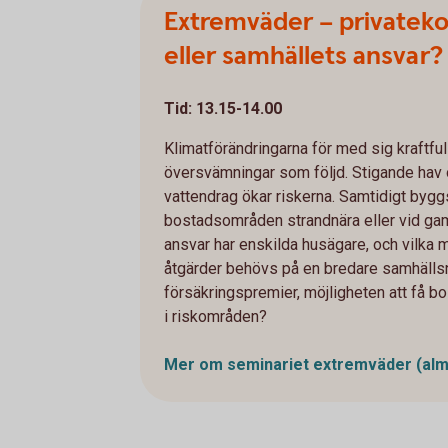
Extremväder – privateko
eller samhällets ansvar?
Tid: 13.15-14.00
Klimatförändringarna för med sig kraftf
översvämningar som följd. Stigande hav 
vattendrag ökar riskerna. Samtidigt bygg
bostadsområden strandnära eller vid gaml
ansvar har enskilda husägare, och vilka
åtgärder behövs på en bredare samhälls
försäkringspremier, möjligheten att få b
i riskområden?
Mer om seminariet extremväder
(al