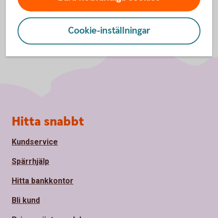
Cookie-inställningar
Sidfot
Hitta snabbt
Kundservice
Spärrhjälp
Hitta bankkontor
Bli kund