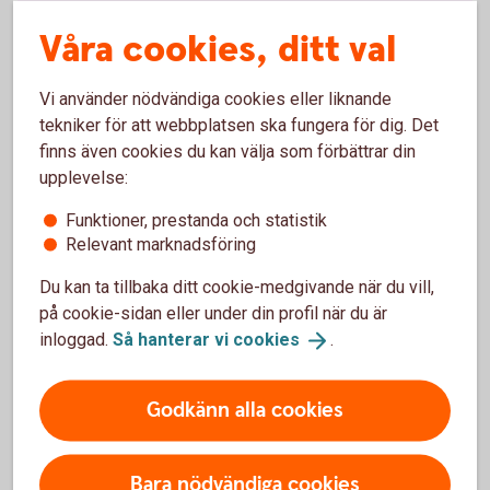
Våra cookies, ditt val
Tjänstepension med depå
Vi använder nödvändiga cookies eller liknande
Extra pensionsavsättning
tekniker för att webbplatsen ska fungera för dig. Det
finns även cookies du kan välja som förbättrar din
Erbjud medarbetarna löneväxling
upplevelse:
Funktioner, prestanda och statistik
Direktpension
Relevant marknadsföring
Du kan ta tillbaka ditt cookie-medgivande när du vill,
Företag med kollektivavtal
på cookie-sidan eller under din profil när du är
inloggad.
Så hanterar vi
cookies
.
Alternativ ITP
Godkänn alla cookies
Bara nödvändiga cookies