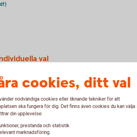
pdf)
dividuella val
åra cookies, ditt val
vänder nödvändiga cookies eller liknande tekniker för att
latsen ska fungera för dig. Det finns även cookies du kan välj
ttrar din upplevelse:
id nyanställning
unktioner, prestanda och statistik
elevant marknadsföring