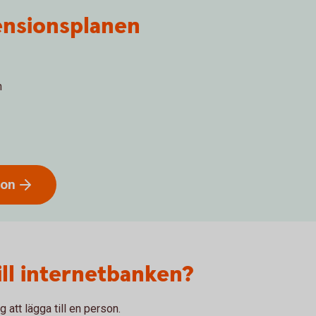
pensionsplanen
n
son
till internetbanken?
g att lägga till en person.