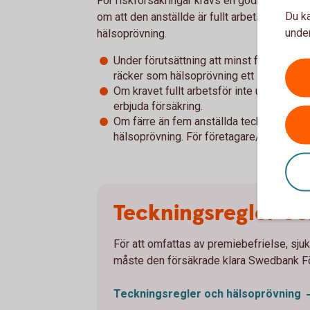
För riskförsäkringar krävs en godkänd hälsopr
Du ka
om att den anställde är fullt arbetsför och i 
under
hälsoprövning.
Under förutsättning att minst fem anstäl
räcker som hälsoprövning ett intyg om att
Om kravet fullt arbetsför inte uppfylls, g
erbjuda försäkring.
Om färre än fem anställda tecknar försäkrin
hälsoprövning. För företagare/näringsidka
Teckningsregler oc
För att omfattas av premiebefrielse, sju
måste den försäkrade klara Swedbank Fö
Teckningsregler och
hälsoprövning