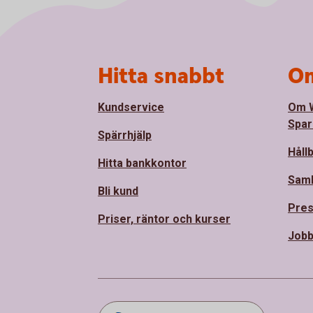
Sidfot
Hitta snabbt
Om
Kundservice
Om 
Spar
Spärrhjälp
Håll
Hitta bankkontor
Sam
Bli kund
Pre
Priser, räntor och kurser
Jobb