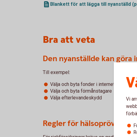
Blankett för att lägga till nyanställd (
Bra att veta
Den nyanställde kan göra in
Till exempel:
V
Välja och byta fonder i internetbanken
Välja och byta förmånstagare
Välja efterlevandeskydd
Vi an
webbp
förbä
Regler för hälsoprövning v
F
R