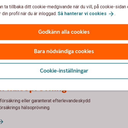
övning. I vissa fall räcker det med ett intyg
n ta tillbaka ditt cookie-medgivande när du vill, på cookie-sidan 
andra fall krävs det en fullständig
 din profil när du är inloggad.
Så hanterar vi
cookies
.
lda tecknar försäkring med likartade förmåner,
Godkänn alla cookies
 den försäkrade är fullt arbetsför.
örs en individuell hälsoprövning innan vi kan
g krävs i stället alltid individuell
Bara nödvändiga cookies
re görs alltid individuell hälsoprövning.
Cookie-inställningar
h hälsoprövning
kförsäkring eller garanterat efterlevandeskydd
rsäkrings hälsoprövning.