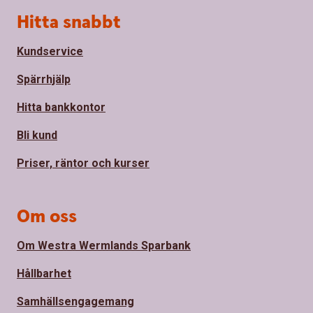
Sidfot
Hitta snabbt
Kundservice
Spärrhjälp
Hitta bankkontor
Bli kund
Priser, räntor och kurser
Om oss
Om Westra Wermlands Sparbank
Hållbarhet
Samhällsengagemang