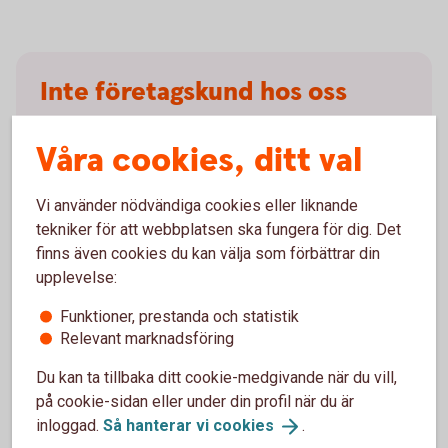
Inte företagskund hos oss
ännu?
Våra cookies, ditt val
För att ansöka om företagslån behöver du vara kund
hos oss. Läs mer om hur du blir kund och
Vi använder nödvändiga cookies eller liknande
välkommen med din ansökan.
tekniker för att webbplatsen ska fungera för dig. Det
finns även cookies du kan välja som förbättrar din
Bli
kund
upplevelse:
Funktioner, prestanda och statistik
Relevant marknadsföring
Du kan ta tillbaka ditt cookie-medgivande när du vill,
Frågor?
på cookie-sidan eller under din profil när du är
inloggad.
Så hanterar vi
cookies
.