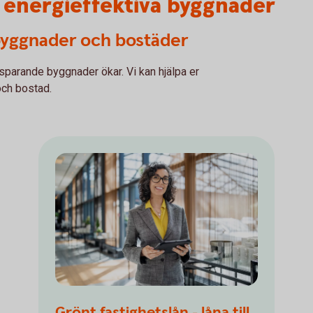
l energieffektiva byggnader
a byggnader och bostäder
sparande byggnader ökar. Vi kan hjälpa er
och bostad.
Grönt fastighetslån - låna till