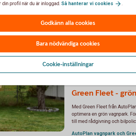
 din profil när du är inloggad.
Så hanterar vi
cookies
.
hållbara transporter
Godkänn alla cookies
Grön billeasing – f
lastbilar
Bara nödvändiga cookies
Grön billeasing för er som vil
klimatpåverkan för transporter.
Cookie-inställningar
Leasa med grön
billeasing
Green Fleet - grö
Med Green Fleet från AutoPlan
optimera en grön vagnpark. För
till med rådgivning och bilpoli
AutoPlan vagnpark och Gr