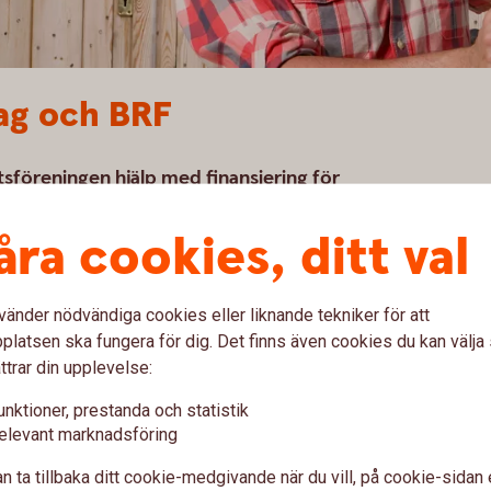
tag och BRF
tsföreningen hjälp med finansiering för
ån företag vara rätt lösning.
åra cookies, ditt val
ergång till förnybar energi minskar riskerna med
minskad energiförbrukning.
vänder nödvändiga cookies eller liknande tekniker för att
gieffektiva byggnader.
latsen ska fungera för dig. Det finns även cookies du kan välj
ttrar din upplevelse:
unktioner, prestanda och statistik
elevant marknadsföring
n ta tillbaka ditt cookie-medgivande när du vill, på cookie-sidan 