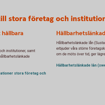
ill stora företag och institutio
 hållbara
Hållbarhetslänkad
Hållbarhetslänkade lån (Sustai
erbjuder våra större företags
och institutioner, samt
om de möts över tid, ger lägre
 hållbarhetslänkade
Hållbarhetslänkade lån
(sw
gationer stora företag och