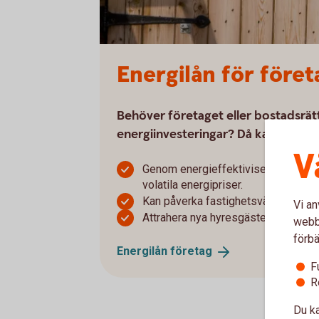
Energilån för före
Behöver företaget eller bostadsrät
energiinvesteringar? Då kan Energil
V
Genom energieffektivisering och öv
volatila energipriser.
Kan påverka fastighetsvärdet med 
Vi an
Attrahera nya hyresgäster med ener
webbp
förbä
Energilån
företag
F
R
Du ka