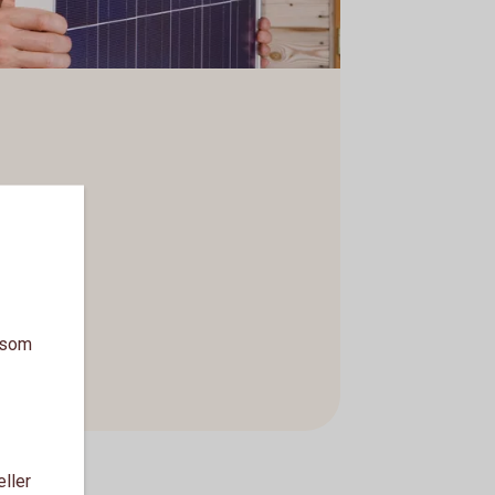
a som
eller