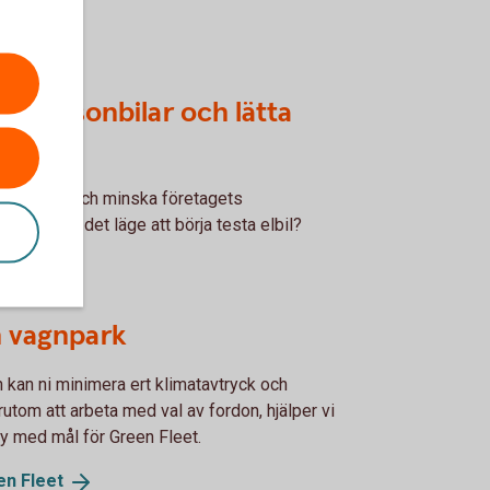
ör personbilar och lätta
l ställa om och minska företagets
 Kanske är det läge att börja testa elbil?
n vagnpark
 kan ni minimera ert klimatavtryck och
utom att arbeta med val av fordon, hjälper vi
cy med mål för Green Fleet.
een
Fleet