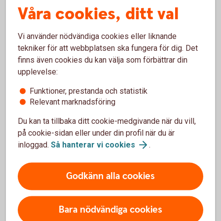
Om du inte är privatkund i banken
Våra cookies, ditt val
Varför ställer banken frågor om ditt företag?
Vi använder nödvändiga cookies eller liknande
tekniker för att webbplatsen ska fungera för dig. Det
finns även cookies du kan välja som förbättrar din
upplevelse:
Funktioner, prestanda och statistik
Relevant marknadsföring
Du kan ta tillbaka ditt cookie-medgivande när du vill,
på cookie-sidan eller under din profil när du är
inloggad.
Så hanterar vi
cookies
.
Godkänn alla cookies
Two colleagues working in front of a computer
Företagspaketet
Bara nödvändiga cookies
Vårt paket innehåller de mest grundläggande