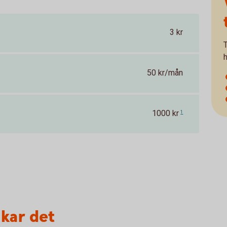
3 kr
T
50 kr/mån
1000 kr
1
nkar det