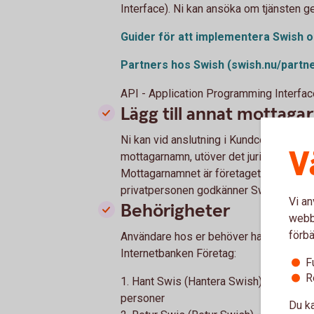
Interface). Ni kan ansöka om tjänsten ge
Guider för att implementera Swish 
Partners hos Swish
(swish.nu/partn
API - Application Programming Interfac
Lägg till annat mottag
Ni kan vid anslutning i Kundcenter eller p
V
mottagarnamn, utöver det juridiska namn
Mottagarnamnet är företagets kommersi
privatpersonen godkänner Swish-betal
Vi an
Behörigheter
webbp
förbä
Användare hos er behöver ha följande be
Internetbanken Företag:
F
R
1. Hant Swis (Hantera Swish) – För att
personer
Du ka