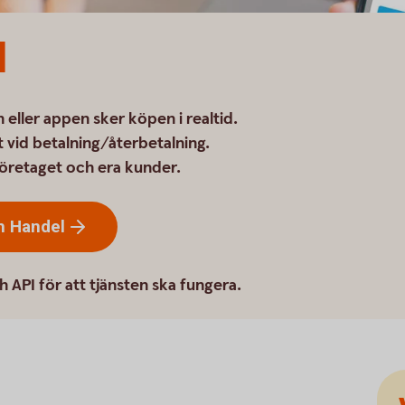
l
eller appen sker köpen i realtid.
 vid betalning/återbetalning.
företaget och era kunder.
sh
Handel
h API för att tjänsten ska fungera.