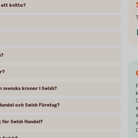
ett kvitto?
h?
ar?
än svenska kronor i Swish?
Handel och Swish Företag?
 för Swish Handel?