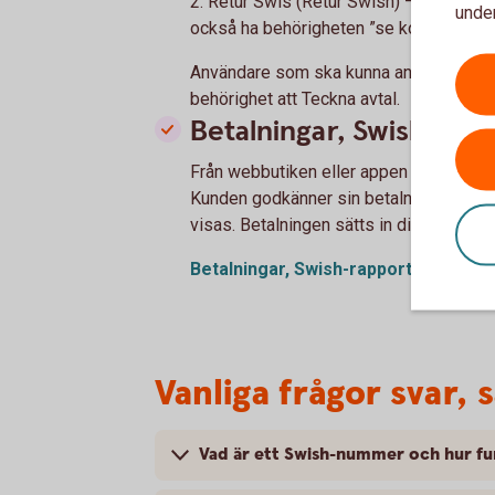
2. Retur Swis (Retur Swish) – För att k
under
också ha behörigheten ”se konto behöri
Användare som ska kunna ansluta till S
behörighet att Teckna avtal.
Betalningar, Swish-rapp
Från webbutiken eller appen skickas en
Kunden godkänner sin betalning med M
visas. Betalningen sätts in direkt på de
Betalningar, Swish-rapport och åter
Vanliga frågor svar, 
Vad är ett Swish-nummer och hur fu