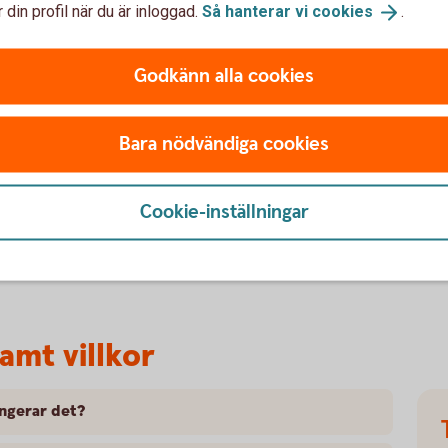
unna göra en återbetalning, måste användaren
 din profil när du är inloggad.
Så hanterar vi
cookies
.
ghet".
wish Handel via internetbanken behöver har
Godkänn alla cookies
ort och återbetalningar
Bara nödvändiga cookies
 betalningsbegäran till din kunds Swish-app.
obilt BankID, där ert namn och Swish-nummer
t konto som ni kopplat till ert Swish-nummer.
Cookie-inställningar
betalningar - mer
information
samt villkor
ngerar det?