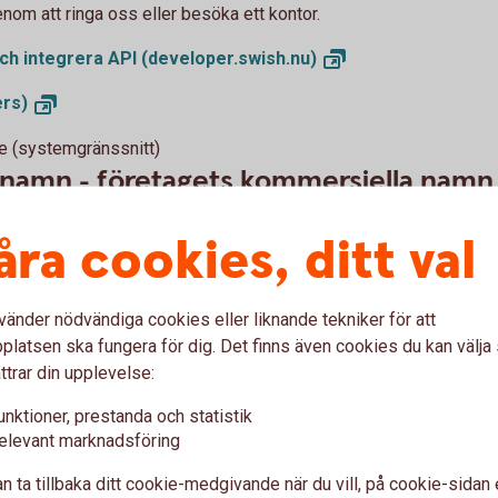
nom att ringa oss eller besöka ett kontor.
och integrera API
(developer.swish.nu)
ers)
e (systemgränssnitt)
arnamn - företagets kommersiella namn
å ett bankkontor välja att lägga till ett
åra cookies, ditt val
 som företaget har, till ett Swish-nummer.
ella namn och visas i Swish-appen när
ningen med Mobilt BankID.
vänder nödvändiga cookies eller liknande tekniker för att
latsen ska fungera för dig. Det finns även cookies du kan välj
ttrar din upplevelse:
hörigheter för att kunna hantera tjänsten i
unktioner, prestanda och statistik
elevant marknadsföring
 kunna ändra debiteringskonto och behöriga
n ta tillbaka ditt cookie-medgivande när du vill, på cookie-sidan 