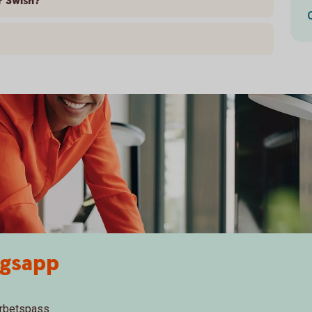
r Swish?
agsapp
arbetspass