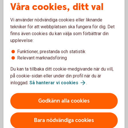
Våra cookies, ditt val
Var kan vi beställa Swish Företag?
Vi använder nödvändiga cookies eller liknande
tekniker för att webbplatsen ska fungera för dig. Det
Vad behöver jag för behörighet för att beställa
finns även cookies du kan välja som förbättrar din
Swish Företag?
upplevelse:
Funktioner, prestanda och statistik
Får notis om att jag saknar rätt behörighet /
Relevant marknadsföring
inte är ansluten som administratör
Du kan ta tillbaka ditt cookie-medgivande när du vill,
Hur skapar jag en Swish-rapport för inkomna
på cookie-sidan eller under din profil när du är
betalningar?
inloggad.
Så hanterar vi
cookies
.
Hur aktiverar vi Swish-notiser för att slippa
Godkänn alla cookies
logga in?
Hur skapar och skriver vi ut vår QR-kod?
Bara nödvändiga cookies