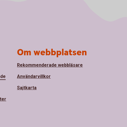
Om webbplatsen
Rekommenderade webbläsare
nde
Användarvillkor
Sajtkarta
ter