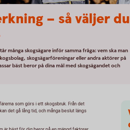
rkning – så väljer du
e
 står många skogsägare inför samma fråga: vem ska man
m skogsbolag, skogsägarföreningar eller andra aktörer på
passar bäst beror på dina mål med skogsägandet och
ffärerna som görs i ett skogsbruk. Från det
ts kan det gå lång tid, och många beslut längs
m är bäst för dig beror på en mängd faktorer.