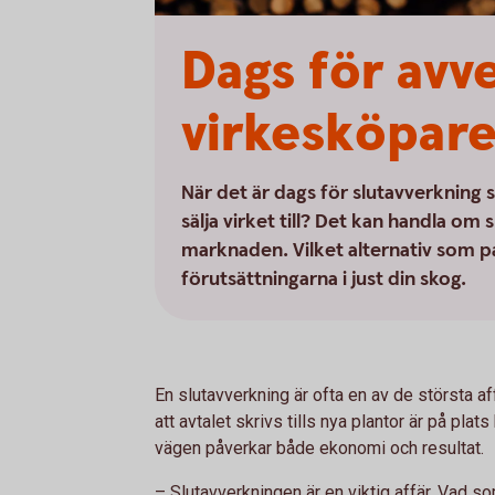
Dags för avve
virkesköpar
När det är dags för slutavverkning
sälja virket till? Det kan handla o
marknaden. Vilket alternativ som 
förutsättningarna i just din skog.
En slutavverkning är ofta en av de största a
att avtalet skrivs tills nya plantor är på pla
vägen påverkar både ekonomi och resultat.
– Slutavverkningen är en viktig affär. Vad so