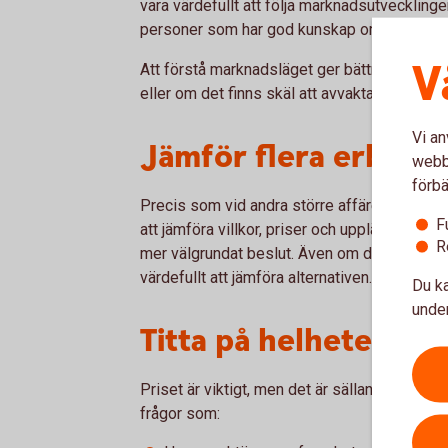
vara värdefullt att följa marknadsutveckling
personer som har god kunskap om skogsma
V
Att förstå marknadsläget ger bättre förutsätt
eller om det finns skäl att avvakta.
Vi an
Jämför flera erbjud
webbp
förbä
Precis som vid andra större affärer är det klo
F
att jämföra villkor, priser och upplägg får du
R
mer välgrundat beslut. Även om du har en et
värdefullt att jämföra alternativen.
Du ka
under
Titta på helheten
Priset är viktigt, men det är sällan den enda 
frågor som: