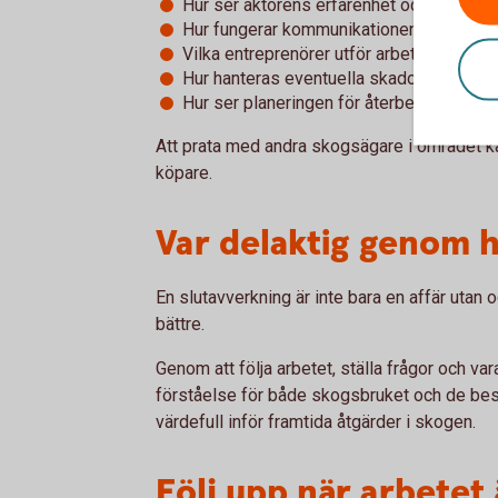
Hur ser aktörens erfarenhet och rykte ut
Hur fungerar kommunikationen?
Vilka entreprenörer utför arbetet?
Hur hanteras eventuella skador på vägar
Hur ser planeringen för återbeskogning u
Att prata med andra skogsägare i området kan
köpare.
Var delaktig genom 
En slutavverkning är inte bara en affär utan 
bättre.
Genom att följa arbetet, ställa frågor och va
förståelse för både skogsbruket och de bes
värdefull inför framtida åtgärder i skogen.
Följ upp när arbetet 