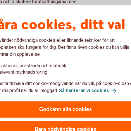
en och diskutera förutsättningarna med
rknaden.
åra cookies, ditt val
ningar att bedöma om det är rätt tid att sälja
vänder nödvändiga cookies eller liknande tekniker för att
anden
latsen ska fungera för dig. Det finns även cookies du kan välj
ttrar din upplevelse:
kt att ta in offerter från flera aktörer. Genom
unktioner, prestanda och statistik
 en bättre bild av marknaden och kan fatta ett
elevant marknadsföring
ablerad relation med en köpare kan det vara
n ta tillbaka ditt cookie-medgivande när du vill, på cookie-sidan 
 din profil när du är inloggad.
Så hanterar vi
cookies
.
Godkänn alla cookies
faktorn att ta hänsyn till. Fundera också på
Bara nödvändiga cookies