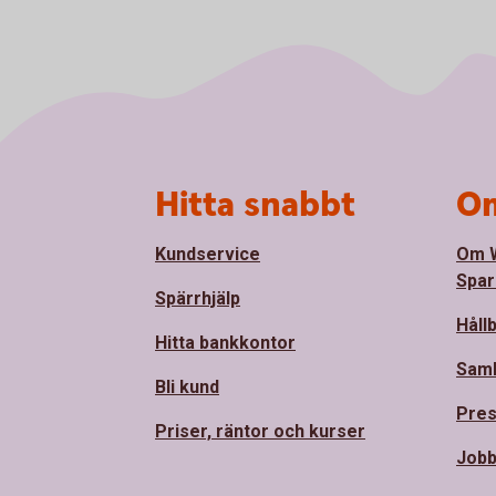
Sidfot
Hitta snabbt
Om
Kundservice
Om 
Spar
Spärrhjälp
Håll
Hitta bankkontor
Sam
Bli kund
Pre
Priser, räntor och kurser
Jobb