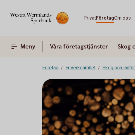
Privat
Företag
Om oss
Meny
Våra företagstjänster
Skog 
Företag
Er verksamhet
Skog och lantb