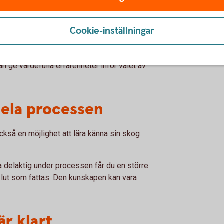
?
Cookie-inställningar
 och mark?
t?
 ge värdefulla erfarenheter inför valet av
hela processen
också en möjlighet att lära känna sin skog
ra delaktig under processen får du en större
lut som fattas. Den kunskapen kan vara
är klart