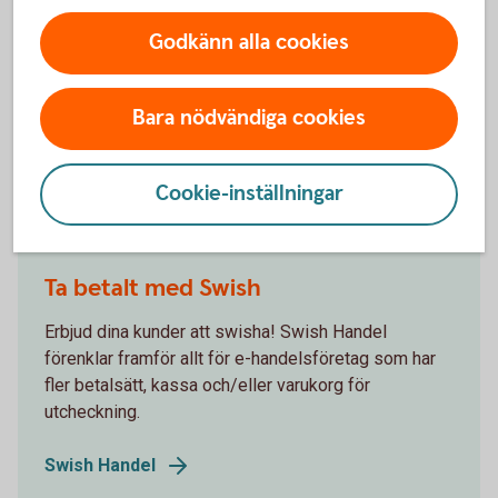
Ta betalt av dina kunder
Godkänn alla cookies
Med Swedbank Pays plattform för butik och e-
handel får du allt du behöver för att på ett smidigt
Bara nödvändiga cookies
sätt kunna ta betalt av dina kunder – var de än
befinner sig.
Cookie-inställningar
Ta betalt i butik och online
Ta betalt med Swish
Erbjud dina kunder att swisha! Swish Handel
förenklar framför allt för e-handelsföretag som har
fler betalsätt, kassa och/eller varukorg för
utcheckning.
Swish Handel