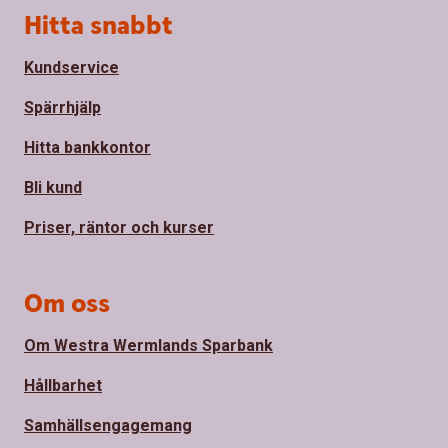
Sidfot
Hitta snabbt
Kundservice
Spärrhjälp
Hitta bankkontor
Bli kund
Priser, räntor och kurser
Om oss
Om Westra Wermlands Sparbank
Hållbarhet
Samhällsengagemang