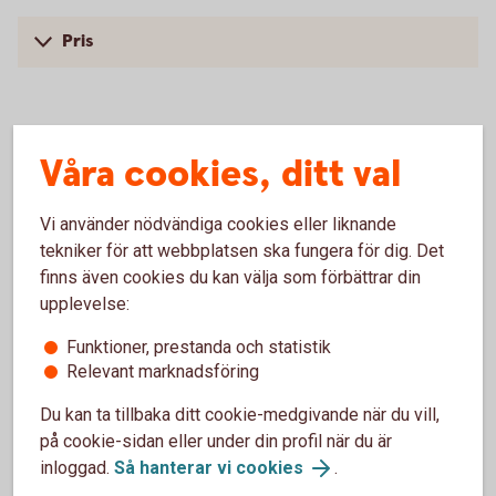
Pris
Våra cookies, ditt val
Fler tjänster
Vi använder nödvändiga cookies eller liknande
Vi erbjuder även skräddarsydda lösningar och ännu
tekniker för att webbplatsen ska fungera för dig. Det
fler tjänster beroende på vad du och ditt företag
finns även cookies du kan välja som förbättrar din
behöver. Med rätt konton, kort och smidiga sätt att
upplevelse:
betala och ta betalt kan du fokusera på att driva
ditt företag.
Funktioner, prestanda och statistik
Relevant marknadsföring
Du kan ta tillbaka ditt cookie-medgivande när du vill,
på cookie-sidan eller under din profil när du är
inloggad.
Så hanterar vi cookies
.